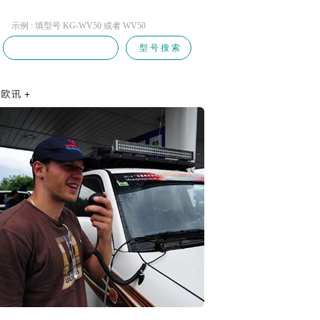
示例 : 填型号 KG-WV50 或者 WV50
型 号 搜 索
系方式
聘信息
才自荐
商自荐