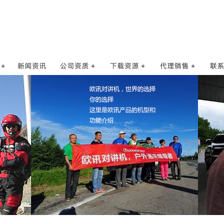
公司资质
软件和说明书
合作代理商
联
合作单位
操作视频
新项目需求
招
核准证代码
写频方法
人
对讲机亚音表
供应
AQ