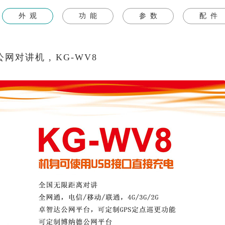
外 观
功 能
参 数
配 件
公网对讲机 , KG-WV8