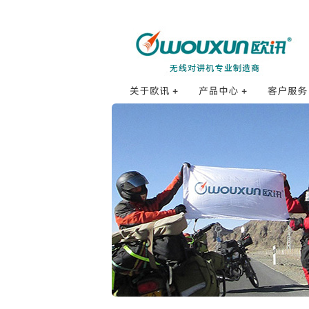
海事对讲机
订购方式
公司简介
打点对讲机
销售网络
发展历程
防爆对讲机
销售服务
品牌理念
数字对讲机
售后服务
招贤纳士
公网对讲机
使用体验
企业荣誉
业余对讲机
防伪查询
研发体系
专业对讲机
常见问题F
质量控制
车载对讲机
配件集合
基地台和中继台