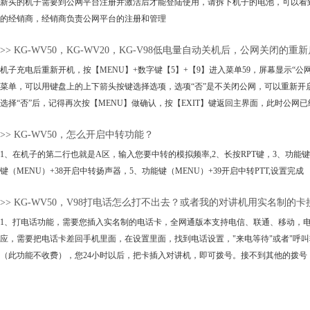
新买的机子需要到公网平台注册并激活后才能登陆使用，请拆下机子的电池，可以看
的经销商，经销商负责公网平台的注册和管理
>> KG-WV50，KG-WV20，KG-V98低电量自动关机后，公网关闭的重
机子充电后重新开机，按【MENU】+数字键【5】+【9】进入菜单59，屏幕显示“公
菜单，可以用键盘上的上下箭头按键选择选项，选项“否”是不关闭公网，可以重新开启
选择“否”后，记得再次按【MENU】做确认，按【EXIT】键返回主界面，此时公网
>> KG-WV50，怎么开启中转功能？
1、在机子的第二行也就是A区，输入您要中转的模拟频率,2、长按RPT键，3、功能键
键（MENU）+38开启中转扬声器，5、功能键（MENU）+39开启中转PTT,设置完成
>> KG-WV50，V98打电话怎么打不出去？或者我的对讲机用实名制
1、打电话功能，需要您插入实名制的电话卡，全网通版本支持电信、联通、移动，
应，需要把电话卡差回手机里面，在设置里面，找到电话设置，"来电等待"或者"呼叫
（此功能不收费），您24小时以后，把卡插入对讲机，即可拨号。接不到其他的拨号