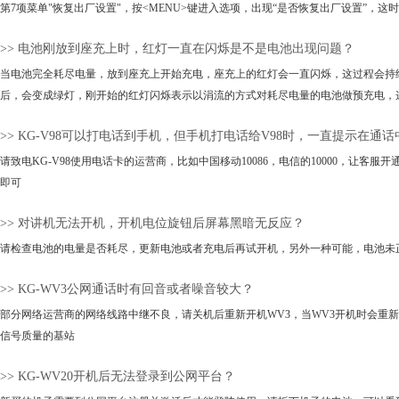
第7项菜单"恢复出厂设置"，按<MENU>键进入选项，出现“是否恢复出厂设置”，这
>> 电池刚放到座充上时，红灯一直在闪烁是不是电池出现问题？
当电池完全耗尽电量，放到座充上开始充电，座充上的红灯会一直闪烁，这过程会持续
后，会变成绿灯，刚开始的红灯闪烁表示以涓流的方式对耗尽电量的电池做预充电，
>> KG-V98可以打电话到手机，但手机打电话给V98时，一直提示在通话
请致电KG-V98使用电话卡的运营商，比如中国移动10086，电信的10000，让客服
即可
>> 对讲机无法开机，开机电位旋钮后屏幕黑暗无反应？
请检查电池的电量是否耗尽，更新电池或者充电后再试开机，另外一种可能，电池未
>> KG-WV3公网通话时有回音或者噪音较大？
部分网络运营商的网络线路中继不良，请关机后重新开机WV3，当WV3开机时会重
信号质量的基站
>> KG-WV20开机后无法登录到公网平台？