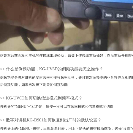
这是车台前面板和主机的连接线出现松动，请拨下连接线重新插好，然后重新开机即
>> 什么是倒频功能，KG-UV6D的倒频功能要怎么操作？
倒频功能是将对讲机的发射频率和接收频率互换，并且将对应频率的亚音频也互相调换，K
启倒频功能，如果再次按下则关闭倒频功能
>> KG-UV6D如何切换信道模式到频率模式？
按机身的“MENU”+“S/D"键，每按一次可以在频率模式和信道模式间切换
>> 数字对讲机KG-D901如何恢复到出厂时的默认设置？
按机身上的<MENU>按键，出现菜单列表，用上下箭头的按键移动选项，选择"设置"