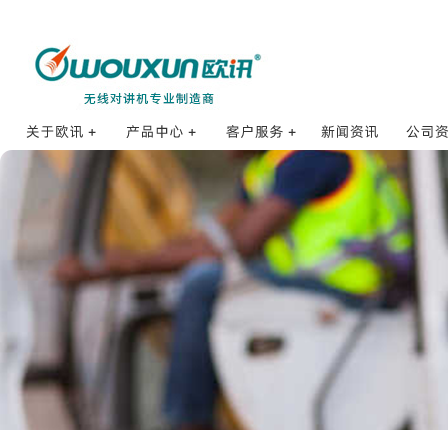
海事对讲机
订购方式
公司
公司简介
打点对讲机
销售网络
合作
发展历程
防爆对讲机
销售服务
核准证
品牌理念
数字对讲机
售后服务
招贤纳士
公网对讲机
使用体验
企业荣誉
业余对讲机
防伪查询
研发体系
专业对讲机
常见问题FAQ
质量控制
车载对讲机
配件集合
基地台和中继台