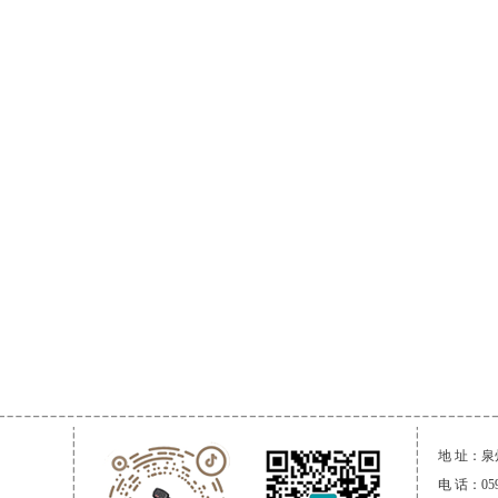
地 址：
电 话：059