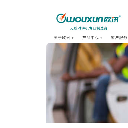
海事对讲机
订购方式
公司简介
打点对讲机
销售网络
发展历程
防爆对讲机
销售服务
品牌理念
数字对讲机
售后服务
招贤纳士
公网对讲机
使用体验
企业荣誉
业余对讲机
防伪查询
研发体系
专业对讲机
常见问题F
质量控制
车载对讲机
配件集合
基地台和中继台