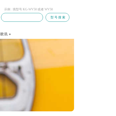
示例 : 填型号 KG-WV50 或者 WV50
型 号 搜 索
系方式
聘信息
才自荐
商自荐