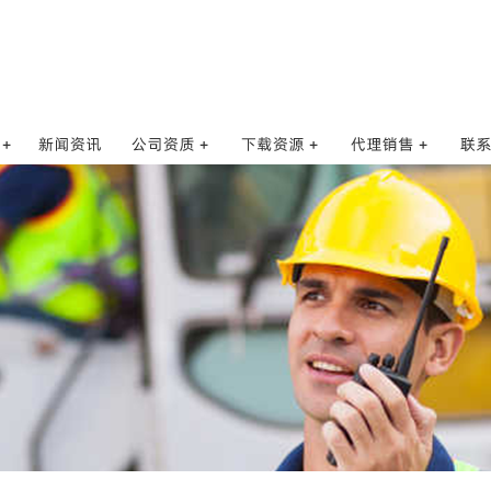
公司资质
软件和说明书
合作代理商
联
合作单位
操作视频
新项目需求
招
核准证代码
写频方法
人
对讲机亚音表
供应
AQ