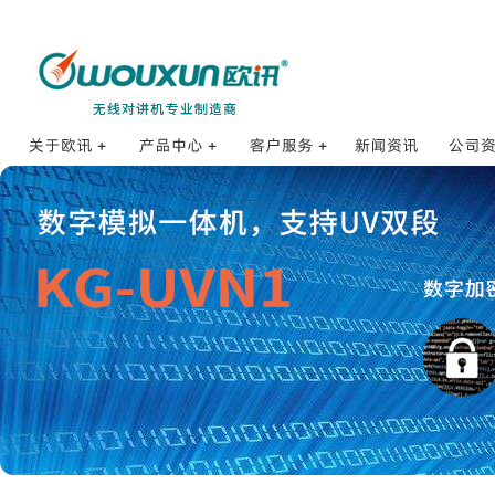
海事对讲机
订购方式
公司
公司简介
打点对讲机
销售网络
合作
发展历程
防爆对讲机
销售服务
核准证
品牌理念
数字对讲机
售后服务
招贤纳士
公网对讲机
使用体验
企业荣誉
业余对讲机
防伪查询
研发体系
专业对讲机
常见问题FAQ
质量控制
车载对讲机
配件集合
基地台和中继台