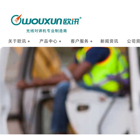
海事对讲机
订购方式
公司
公司简介
打点对讲机
销售网络
合作
发展历程
防爆对讲机
销售服务
核准证
品牌理念
数字对讲机
售后服务
招贤纳士
公网对讲机
使用体验
企业荣誉
业余对讲机
防伪查询
研发体系
专业对讲机
常见问题FAQ
质量控制
车载对讲机
配件集合
基地台和中继台