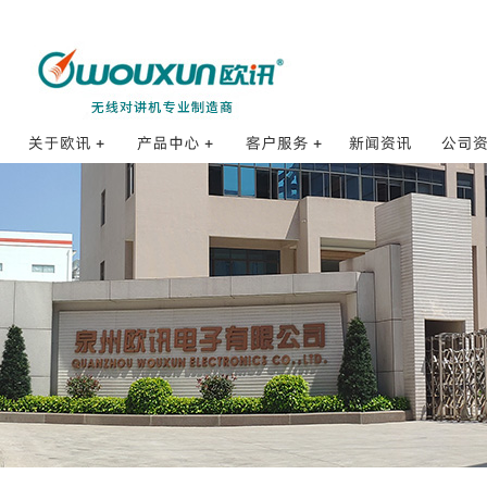
海事对讲机
订购方式
公司
公司简介
打点对讲机
销售网络
合作
发展历程
防爆对讲机
销售服务
核准证
品牌理念
数字对讲机
售后服务
招贤纳士
公网对讲机
使用体验
企业荣誉
业余对讲机
防伪查询
研发体系
专业对讲机
常见问题FAQ
质量控制
车载对讲机
配件集合
基地台和中继台