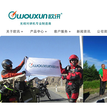
海事对讲机
订购方式
公司
公司简介
打点对讲机
销售网络
合作
发展历程
防爆对讲机
销售服务
核准证
品牌理念
数字对讲机
售后服务
招贤纳士
公网对讲机
使用体验
企业荣誉
业余对讲机
防伪查询
研发体系
专业对讲机
常见问题FAQ
质量控制
车载对讲机
配件集合
基地台和中继台