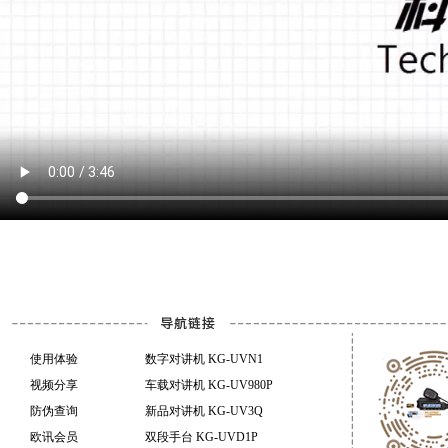
使用体验
数字对讲机 KG-UVN1
视频分享
车载对讲机 KG-UV980P
防伪查询
新品对讲机 KG-UV3Q
欧讯会员
双段手台 KG-UVD1P