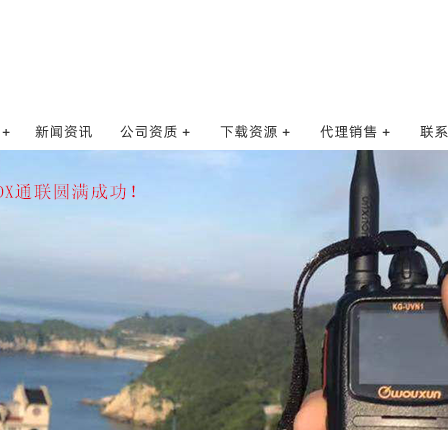
公司资质
软件和说明书
合作代理商
联
合作单位
操作视频
新项目需求
招
核准证代码
写频方法
人
对讲机亚音表
供应
AQ