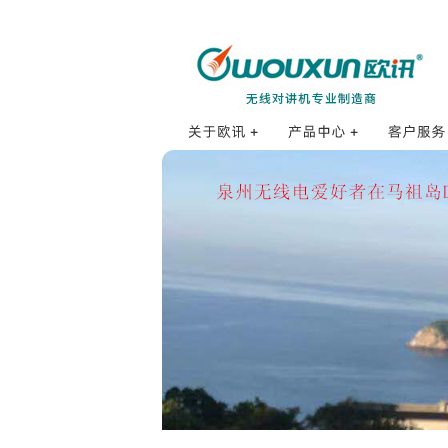
海事对讲机
订购方式
公司简介
打点对讲机
销售网络
发展历程
防爆对讲机
销售服务
品牌理念
数字对讲机
售后服务
招贤纳士
公网对讲机
使用体验
企业荣誉
业余对讲机
防伪查询
研发体系
专业对讲机
常见问题F
质量控制
车载对讲机
配件集合
基地台和中继台