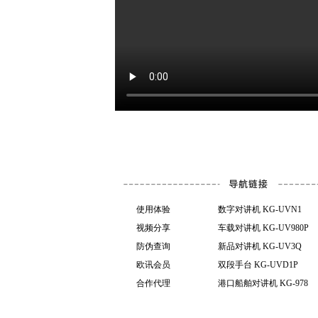
使用体验
数字对讲机 KG-UVN1
视频分享
车载对讲机 KG-UV980P
防伪查询
新品对讲机 KG-UV3Q
欧讯会员
双段手台 KG-UVD1P
合作代理
港口船舶对讲机 KG-978