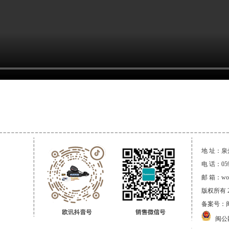
地 址：
电 话：059
邮 箱：wou
版权所有 2
备案号：
闽公网