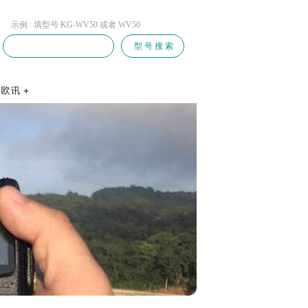
示例 : 填型号 KG-WV50 或者 WV50
型 号 搜 索
系方式
聘信息
才自荐
商自荐