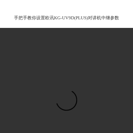
手把手教你设置欧讯KG-UV9D(PLUS)对讲机中继参数